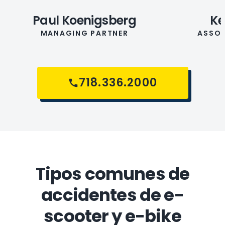
Paul Koenigsberg
Ke
MANAGING PARTNER
ASSOC
718.336.2000
Tipos comunes de
accidentes de e-
scooter y e-bike