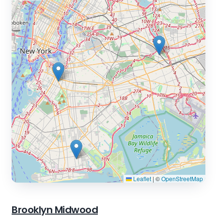
Leaflet
|
©
OpenStreetMap
Brooklyn Midwood